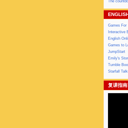
The countdo
ENGLIS
Games For L
Interactive
English On
Games to Le
JumpStart
Emily's Stor
Tumble Book
Starfall Talk
复课指南