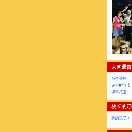
32) 11
33) 11
大同通告
综合通告
评审时间表
评审范围
校长的叮
你是最棒的孩子！