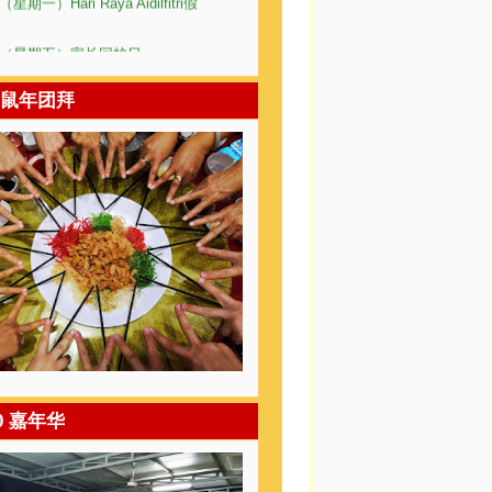
12日（星期五）家长回校日。
日至10日6年级评审。
18日（星期六）运动会。
子鼠年团拜
日（星期五）Hari Raya Haji假期。
8日（星期六）制服团体生活营。
0日（星期四）Awal Muharam假期。
31日（星期一）国庆日假期。
日至3日、7日、8日UPSR。
16日（星期三）马来西亚日。
25日（星期五）中秋节。
月10日（星期六）国家运动会。
12日至16日4、5、6年级评审。
9日（星期四）Maulidur Rasul假
月30日（星期五）儿童节。
月2日（星期一）校庆假期。
20 嘉年华
月9日（星期一）6年级义卖会。
月13日（星期五）屠妖节假期。