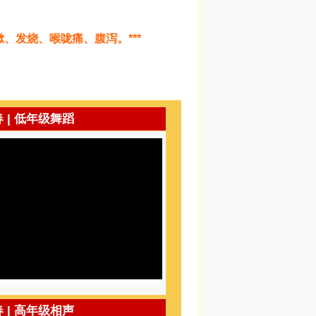
烧、喉咙痛、腹泻。***
春 | 低年级舞蹈
春 | 高年级相声