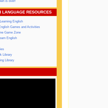
wn is over!
H LANGUAGE RESOURCES
earning English
 English Games and Activities
line Game Zone
arn English
ies
 Library
ing Library